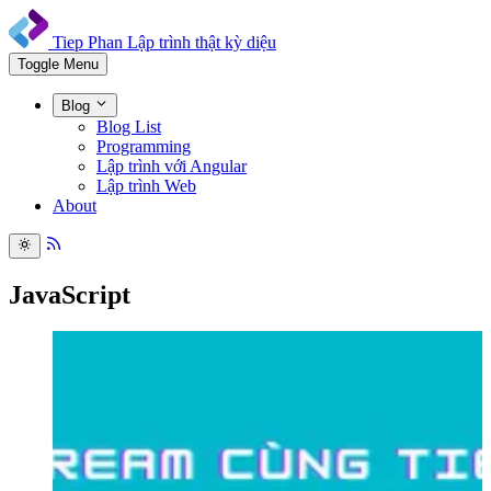
Tiep Phan
Lập trình thật kỳ diệu
Toggle Menu
Blog
Blog List
Programming
Lập trình với Angular
Lập trình Web
About
JavaScript