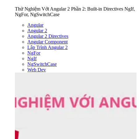
Thử Nghiệm Với Angular 2 Phần 2: Built-in Directives NgIf,
NgFor, NgSwitchCase
Angular
Angular 2
Angular 2 Directives
Angular Component
Lập Trình Angular 2
NgFor
NgIf
NgSwitchCase
Web Dev