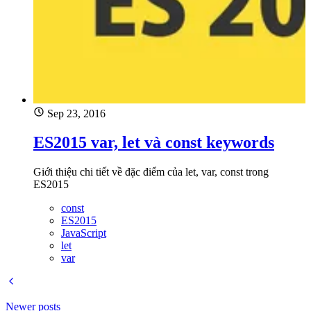
Sep 23, 2016
ES2015 var, let và const keywords
Giới thiệu chi tiết về đặc điểm của let, var, const trong
ES2015
const
ES2015
JavaScript
let
var
Newer posts