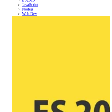
ES2015
JavaScript
Nodejs
Web Dev