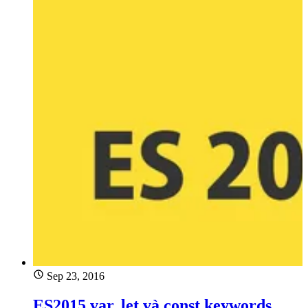
Sep 23, 2016
ES2015 var, let và const keywords