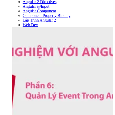
Angular 2 Directives
Angular @Input
Angular Component
Component Property Binding
Lập Trình Angular 2
Web Dev